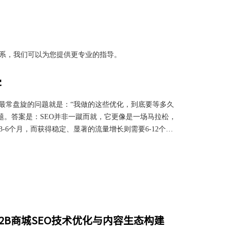
系，我们可以为您提供更专业的指导。
客
心最常盘旋的问题就是：“我做的这些优化，到底要等多久
题。答案是：SEO并非一蹴而就，它更像是一场马拉松，
-6个月，而获得稳定、显著的流量增长则需要6-12个月
辑并掌握正确的方法，你就能更平稳地度过这段“播种
的见效周期，并提供一份实用的“提速指南”。第一部分：
工作流程”把搜索引擎（尤其是谷歌）想象成一位严谨的
2B商城SEO技术优化与内容生态构建