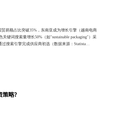
国贸易额占比突破35%，东南亚成为增长引擎（越南电商
量增长50%（如"sustainable packaging"）采
过搜索引擎完成供应商初选（数据来源：Statista
转化率比传统邮件高2.3倍二、SEO策略升级方向1. 多语言
（如"3D printer supplier"）长尾词：场景化需
投资策略？