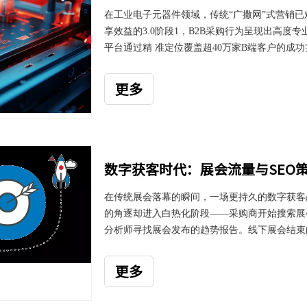
在工业电子元器件领域，传统“广撒网”式营销已
享效益的3.0阶段1，B2B采购行为呈现出高
平台通过精 准定位覆盖超40万家B端客户的成
键词矩阵是工业元器件SEO的基石。 产业互联网3
是SEO从营销工具升级为供应链数字化枢纽的战略
更多
心能力已不仅是关键词排名，而是以搜索为入口
数字获客时代：展会流量与SEO
在传统展会落幕的瞬间，一场更持久的数字获客
的角逐却进入白热化阶段——采购商开始搜索展
分析师寻找展会发布的趋势报告。线下展会结束
索规则的今天，传统展会获客模式正面临三重断
致本地化流量错配，信任崩塌造成转化率断崖下
更多
度整合，构建365天持续运转的数字获客引擎。