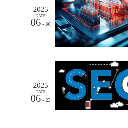
2025
DATE
06
- 30
2025
DATE
06
- 23