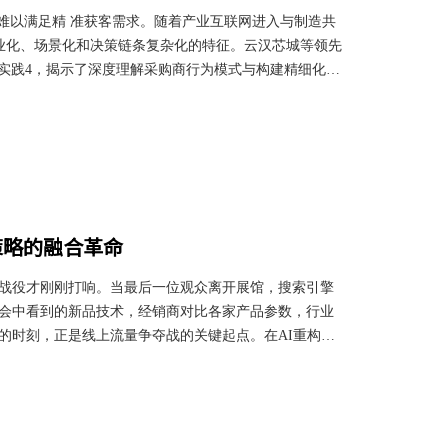
难以满足精 准获客需求。随着产业互联网进入与制造共
度专业化、场景化和决策链条复杂化的特征。云汉芯城等领先
功实践4，揭示了深度理解采购商行为模式与构建精细化关
.0时代，上海B2B平台交易额突破2.6万亿元1的背后，
跃迁。当京东工业品覆盖40%世界500强企业7，其核
的全价值链服务重构。工业电子元器件领
策略的融合革命
战役才刚刚打响。当最后一位观众离开展馆，搜索引擎
会中看到的新品技术，经销商对比各家产品参数，行业
的时刻，正是线上流量争夺战的关键起点。在AI重构搜
裂带：语义鸿沟使目标客户难以精 准触达，地理失焦导
跌。而突破困局的核心，在于将会展场景与SEO策略深