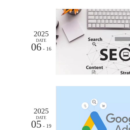
2025
DATE
06
- 16
2025
DATE
05
- 19