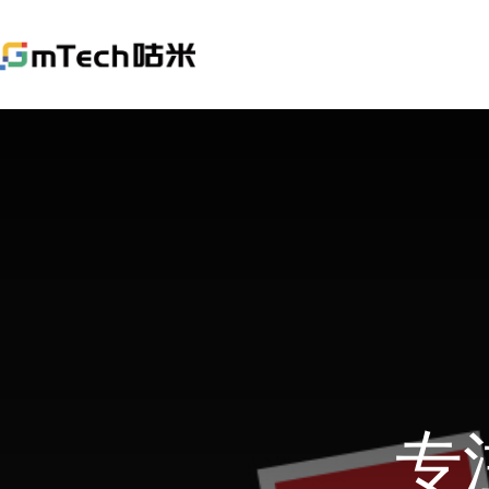
This
is
a
The media could n
modal
window.
专