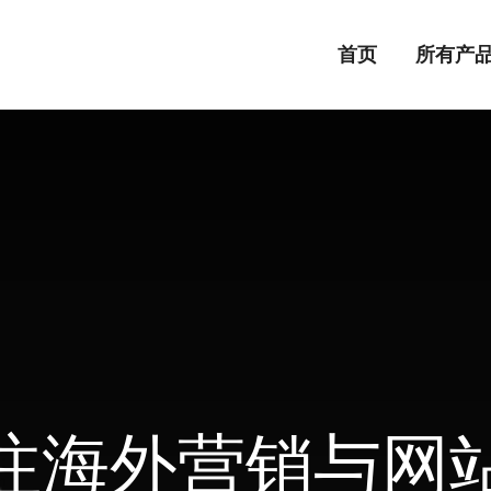
首页
所有产
ot be loaded, either because the server or network failed or because the format
注海外营销与网