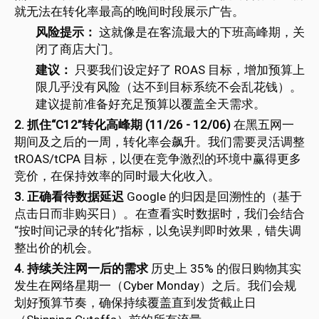
就无法在转化率最高的晚间时段展示广告。
风险提示：
这就像是在客流最大的下班高峰期，关
闭了商店大门。
建议：
只要我们设定好了 ROAS 目标，增加预算上
限几乎没有风险（达不到目标系统不会乱花钱）。
建议提前准备好充足预算以覆盖全天需求。
2. 抓住“C12”转化高峰期 (11/26 - 12/06)
在黑五网一
期间及之后的一周，转化率会飙升。我们需要灵活调整
tROAS/tCPA 目标，以便在竞争激烈的环境中赢得更多
竞价，在保持效率的同时最大化收入。
3. 正确看待数据延迟
Google 的归因是回溯性的（基于
点击日而非购买日）。在查看实时数据时，我们会结合
“按时间记录的转化”指标，以免误判即时效果，错失调
整出价的机会。
4. 持续关注网一后的需求
历史上 35% 的假日购物其实
发生在网络星期一（Cyber Monday）之后。我们会规
划好预算节奏，确保持续覆盖直到发货截止日