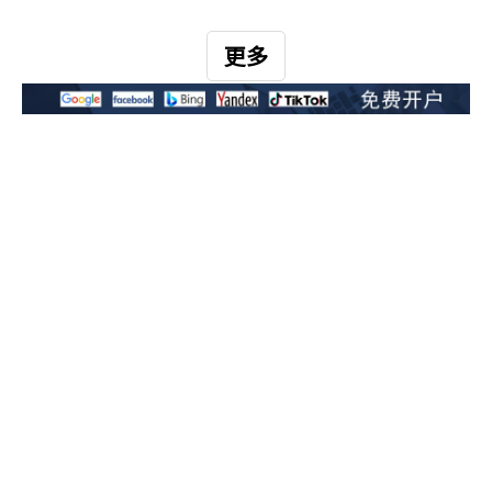
独立站的引流策略正面临系统性升级的迫切需求。传统依赖
单一平台流量或关键词堆砌的粗放式推广，在当今环境中效
更多
果日益式微。数据显示，2025年外贸独立站的平均获客成本
较三年前上升了42%，而用户停留时间却缩短了17%。在这
一背景下，唯有把握前沿趋势、整合多维策略，才能实现可
持续的流量增长与转化提升。成功的独立站引流已不再局限
2
3
»
确定
解锁全球市场，获取定制广告方案
1
共3页 到第
页
于购买广告或发布内容，而是构建涵盖搜索引擎优化、社交
生态运营、智能广告投放及数据驱动迭代的复合体系。本文
Await Your Inquiry
将深入解析
咨询不产生任何费用，信息严格保密。营销顾问会给您提供
专业的建议和适合您的解决方案。
选择需求