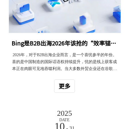
Bing是B2B出海2026年该抢的“效率锚点”
2026年，对于B2B出海企业而言，是一个喜忧参半的年份。
喜的是中国制造的国际话语权持续提升，忧的是线上获客成
本正在肉眼可见地吞噬利润。当大多数外贸企业还在谷歌的
竞价红海里“血拼”时，一批精明的布局者已经悄然将预算倾
斜到了另一个被严重低估的战场——Bing。 长期关注海外营
更多
销的朋友可能发现了：2026年初，业内关于“双平台投放”的
讨论变多了。这并非空穴来风。根据最新的搜索营销数据，
制造业、机械设备、高客单价SaaS服务的获客逻辑正在发生
结构性转变 。为什么说Bing是B2B的“隐形金矿”？首先，我
2025
们要走出一个误区：Bing不是“谷歌备胎”，而是桌面端决策
DATE
10
人群的专属入口。
- 31