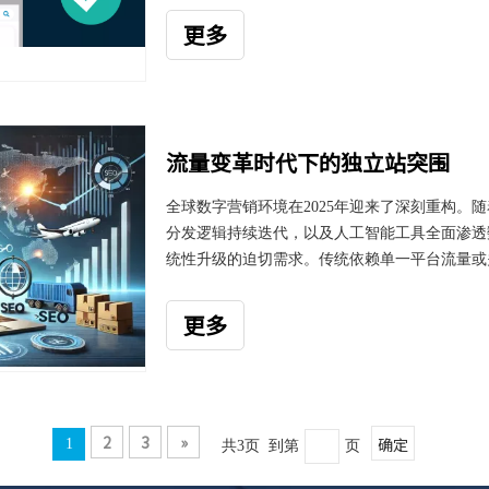
阱，高效开启全球化营销之旅。一、目标与策略
更多
石。在创建广告系列前，必须确定广告的核心目
还是直接推动产品转化？
流量变革时代下的独立站突围
全球数字营销环境在2025年迎来了深刻重构。随
分发逻辑持续迭代，以及人工智能工具全面渗透
统性升级的迫切需求。传统依赖单一平台流量或
微。数据显示，2025年外贸独立站的平均获客成
在这一背景下，唯有把握前沿趋势、整合多维策
更多
立站引流已不再局限于购买广告或发布内容，而
放及数据驱动迭代的复合体系。本文将深入解析
2
3
»
确定
1
共3页 到第
页