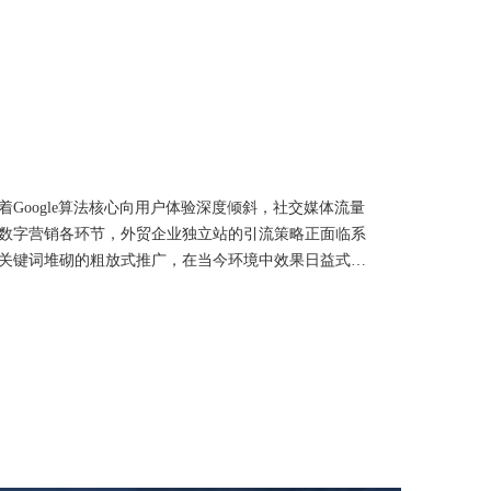
：绘制精准投放地图明确广告目标是谷歌竞价投放的基
标：是提升品牌曝光、增加网站流量、获取销售线索，
着Google算法核心向用户体验深度倾斜，社交媒体流量
数字营销各环节，外贸企业独立站的引流策略正面临系
关键词堆砌的粗放式推广，在当今环境中效果日益式
本较三年前上升了42%，而用户停留时间却缩短了17%。
略，才能实现可持续的流量增长与转化提升。成功的独
是构建涵盖搜索引擎优化、社交生态运营、智能广告投