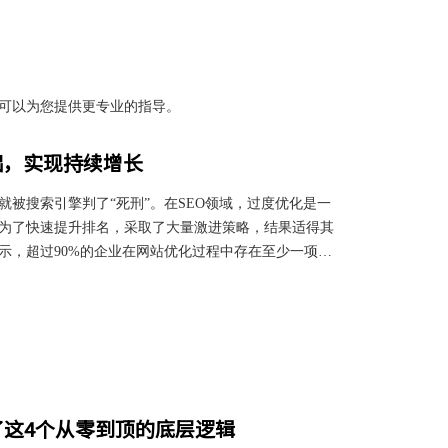
可以为您提供更专业的指导。
拙，实现持续增长
被搜索引擎判了“死刑”。在SEO领域，过度优化是一
为了快速提升排名，采取了大量激进策略，结果适得其
示，超过90%的企业在网站优化过程中存在至少一项逻
径断裂或搜索引擎收录效率下降。如何避免SEO过度优
需解决的难题。
了这4个从零到顶的底层逻辑