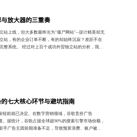
擎与放大器的三重奏
站上线，但大多数最终沦为"僵尸网站"--设计精美却无
立站，有的企业订单不断，有的却始终沉寂？差距不在
完整系统。 经过对上百个成功外贸独立站的分析，我们
位一体的战略框架：专业建站奠定地基，SEO策略驱动流
一个完整的闭环，缺失任何一环都难以实现持续出单。
台网站不仅是展示产品的平台，更是建立品牌信任的第
备的七大核心环节与避坑指南
”按钮前就已决定。在数字营销领域，谷歌竞价广告
心渠道。据统计，谷歌占据全球超90%的搜索引擎市场份额，
的新手广告主因前期准备不足，导致预算浪费、账户被封
广告投放前必须完成的七大关键环节，助您避开常见陷