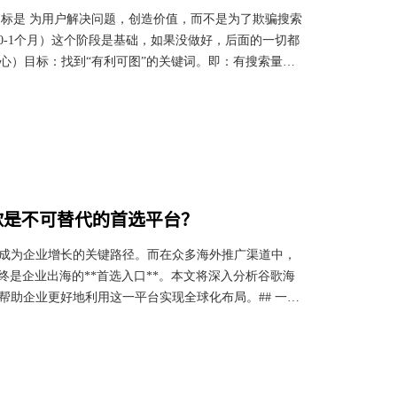
目标是 为用户解决问题，创造价值，而不是为了欺骗搜索
（0-1个月）这个阶段是基础，如果没做好，后面的一切都
核心）目标：找到“有利可图”的关键词。即：有搜索量、
子关键词：列出5-10个描述你业务的核心词（如“瑜伽
rd Planner, Ahrefs, SEMrush）扩展出大量相关词。
歌是不可替代的首选平台？
成为企业增长的关键路径。而在众多海外推广渠道中，
始终是企业出海的**首选入口**。本文将深入分析谷歌海
帮助企业更好地利用这一平台实现全球化布局。## 一、
的搜索引擎，拥有**绝对领先的市场份额**。截至
*80%**，在某些地区甚至超过90%。这意味着每天有数