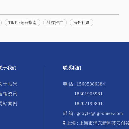
TikTok运营指南
社媒推广
海外社媒
关于我们
联系我们
关于咕米
电 话 :
15605886384
营销资讯
18301905981
网站案例
18202199801
邮 箱 :
google@igoomee.com

上海 : 上海市浦东新区荟云创