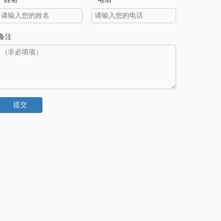
*
*
备注
提交