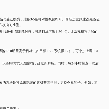
与受众熟悉，准备3-5条针对性视频即可。而新运营则建议先验证
型和横向对比型。
若计划长时间消耗过慢，可将目标下调1-2个点，让系统积累足够的
I明显高于目标（如目标1.5，系统报1.7），可小步上调ROI
、BGM等方式无限翻拍，延续新鲜感。同时，每24小时检查一次后
效的方法是将原来跑爆的素材整套拷贝，更换创意钩子。例如，将
。
指标至关重要：