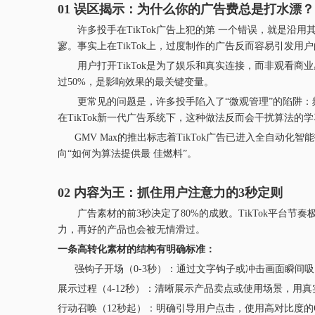
01 误区揭示：为什么你的广告费总是打水漂？
许多投手在TikTok广告上犯的第 一个错误，就是沿用
寥。事实上在TikTok上，过度制作的广告反而容易引发用
用户打开TikTok是为了娱乐和真实连接，而非观看商
过50%，是影响效果的最关键变量。
更常见的问题是，许多投手陷入了“微观管理”的陷阱：
在TikTok新一代广告系统下，这种做法反而会干扰算法的
GMV Max的推出标志着TikTok广告已进入全自动化
向“如何为算法提供最 佳燃料”。
02 内容为王：抓住用户注意力的3秒定则
广告素材的前3秒决定了80%的成败。TikTok平台节
力，再好的产品也会被无情滑过。
一条高转化素材的结构有明确标准：
强钩子开场（0-3秒）：通过文字钩子或冲击画面瞬间吸引
展示过程（4-12秒）：清晰展示产品卖点或使用场景，用
行动召唤（12秒起）：明确引导用户点击，使用高对比度的