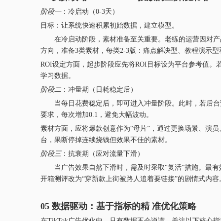
阶段一
：冷启动（0-3天）
目标：让系统快速积累初始数据，建立模型。
在冷启动阶段，素材准备至关重要。老练的运营因对产品
方向，准备3类素材，每类2-3版：痛点解决型、教程演示
ROI设定方面，起步阶段应先将ROI目标设为平台参考值。
学习数据。
阶段二
：冲量期（日耗稳定后）
当每日花费稳定后，即可进入冲量阶段。此时，若后台预估RO
要求，每次增加0.1，避免大幅波动。
素材方面，应将爆款创意作为“母片”，通过更换场景、演员
台，果断停掉连续烧钱但效果不佳的素材。
阶段三
：抗衰期（应对流量下滑）
当广告效果自然下滑时，需及时采取“复活”措施。最有
开箱测评改为“穿新款上街被路人追着要链接”的剧情式内容
05 数据驱动：基于指标的精 准优化策略
在TikTok广告优化中，只有数据不会说谎。关注以下核心