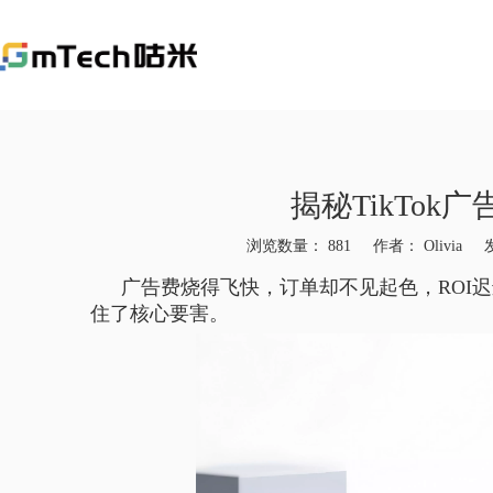
揭秘TikTo
浏览数量：
881
作者： Olivia 发
["facebook","twitter","line","wechat","linkedin","pinterest","w
广告费烧得飞快，订单却不见起色，ROI
住了核心要害。