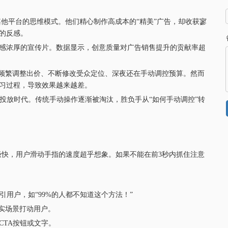
其他平台的思维模式。他们精心制作高成本的“精美”广告，却收获寥
户的反感。
业感浓厚的宣传片。数据显示，创意质量对广告销售提升的贡献率超
频繁调整出价、不断修改受众定位、深夜还在手动调控预算。然而
学习过程，导致效果越来越差。
智能投放时代。传统手动操作逐渐被淘汰，胜负手从“如何手动调控”转
奏极快，用户滑动手指的速度超乎想象。如果不能在前3秒内抓住注意
用户，如“99%的人都不知道这个方法！”
真实场景打动用户。
CTA按钮或文字。